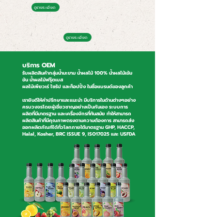
ดูรายระเอียด
ดูรายระเอียด
บริการ OEM
รับผลิตสินค้ากลุ่มน้ำมะขาม น้ำผลไม้ 100% น้ำผลไม้เข้ม
ข้น น้ำผลไม้ฟรุ๊ตเบส
ผลไม้เพียวเร่ ไซรัป และท็อปปิ้ง ในชื่อแบรนด์ของลูกค้า
เรายินดีให้คำปรึกษาและแนะนำ มีบริการในด้านต่างๆอย่าง
ครบวงจรโดยผู้เชี่ยวชาญอย่างเป็นกันเอง ระบบการ
ผลิตที่มีมาตรฐาน และเครื่องจักรที่ทันสมัย ทำให้สามารถ
ผลิตสินค้าที่มีคุณภาพตรงตามความต้องการ สามารถส่ง
ออกผลิตภัณฑ์ได้ทั่วโลกภายใต้มาตรฐาน GHP, HACCP,
Halal, Kosher, BRC ISSUE 9, ISO17025 และ USFDA